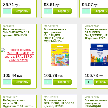
86.71
93.61
96.07
руб.
руб.
руб.
В корзину
В корзину
В корзину
S-273229
MAS-227289
MAS-227283
Восковые мелки
Восковые мелки
Восковые мелки
"МИЛЫЕ КОТЫ", 12
трехгранные
BRAUBERG
цветов, BRAUBER...
ЮНЛАНДИЯ
"АКАДЕМИЯ", Н
"ЮНЛАНДИК И
12 цветов, 2272...
МУДРЫЙ ЛИ...
105.44
106.78
106.78
руб.
руб.
руб.
В корзину
В корзину
В корзи
S-215411475
MAS-222963
MAS-227297
Набор восковых
Восковые мелки
Восковые мелки
мелков "Я -
BRAUBERG, НАБОР 18
утолщенные
Художник!", 16 цвето...
цветов, 222963
ЮНЛАНДИЯ