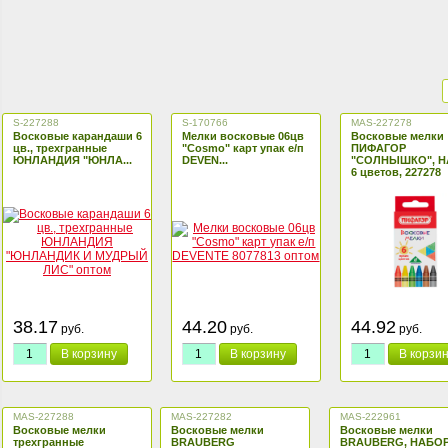
S-227288
S-170766
MAS-227278
Восковые карандаши 6
Мелки восковые 06цв
Восковые мелки
цв., трехгранные
"Cosmo" карт упак е/п
ПИФАГОР
ЮНЛАНДИЯ "ЮНЛА...
DEVEN...
"СОЛНЫШКО", 
6 цветов, 227278
38.17
44.20
44.92
руб.
руб.
руб.
В корзину
В корзину
В корзи
MAS-227288
MAS-227282
MAS-222961
Восковые мелки
Восковые мелки
Восковые мелки
трехгранные
BRAUBERG
BRAUBERG, НАБОР