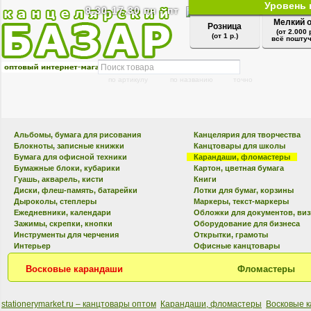
Уровень 
8.30-17.30 пн - пт
Мелкий 
Розница
(от 2.000 
(от 1 р.)
всё поштуч
по артикулу
по названию
точно
Альбомы, бумага для рисования
Канцелярия для творчества
Блокноты, записные книжки
Канцтовары для школы
Бумага для офисной техники
Карандаши, фломастеры
Бумажные блоки, кубарики
Картон, цветная бумага
Гуашь, акварель, кисти
Книги
Диски, флеш-память, батарейки
Лотки для бумаг, корзины
Дыроколы, степлеры
Маркеры, текст-маркеры
Ежедневники, календари
Обложки для документов, ви
Зажимы, скрепки, кнопки
Оборудование для бизнеса
Инструменты для черчения
Открытки, грамоты
Интерьер
Офисные канцтовары
Восковые карандаши
Фломастеры
stationerymarket.ru – канцтовары оптом
Карандаши, фломастеры
Восковые 