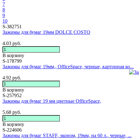
7
8
9
10
S-382751
Зажимы для бумаг 19мм DOLCE COSTO
4.03
руб.
В корзину
S-178799
Зажимы для бумаг 19мм,, OfficeSpace, черные, картонная ко...
4.92
руб.
В корзину
S-257952
Зажимы для бумаг 19 мм цветные OfficeSpace,
5.68
руб.
В корзину
S-224606
Зажимы для бумаг STAFF, эконом, 19мм, на 60 л., черные, ...