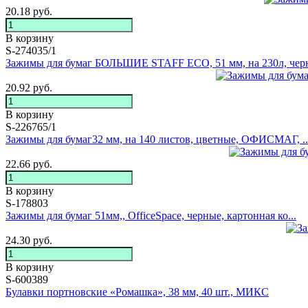
20.18
руб.
В корзину
S-274035/1
Зажимы для бумаг БОЛЬШИЕ STAFF ECO, 51 мм, на 230л, черн
20.92
руб.
В корзину
S-226765/1
Зажимы для бумаг32 мм, на 140 листов, цветные, ОФИСМАГ, ..
22.66
руб.
В корзину
S-178803
Зажимы для бумаг 51мм,, OfficeSpace, черные, картонная ко...
24.30
руб.
В корзину
S-600389
Булавки портновские «Ромашка», 38 мм, 40 шт., МИКС