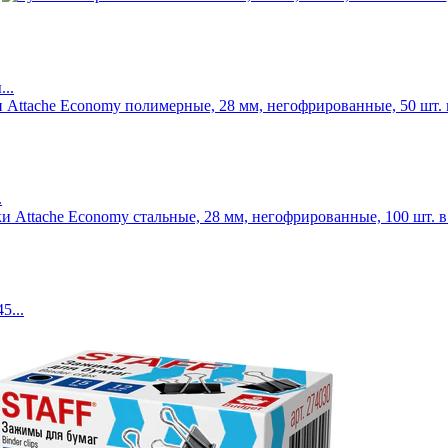
..
.
5...