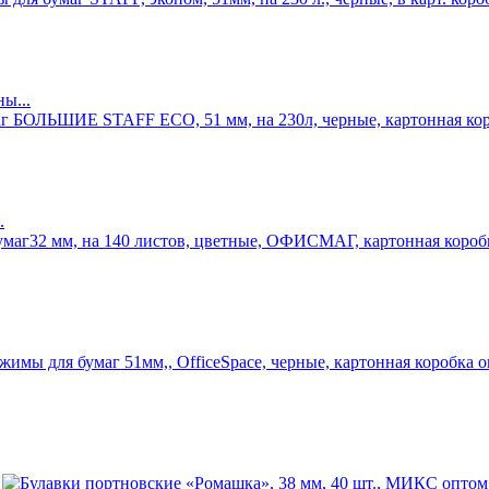
ы...
.