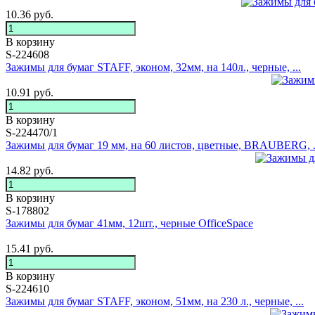
10.36
руб.
В корзину
S-224608
Зажимы для бумаг STAFF, эконом, 32мм, на 140л., черные, ...
10.91
руб.
В корзину
S-224470/1
Зажимы для бумаг 19 мм, на 60 листов, цветные, BRAUBERG, .
14.82
руб.
В корзину
S-178802
Зажимы для бумаг 41мм, 12шт., черные OfficeSpace
15.41
руб.
В корзину
S-224610
Зажимы для бумаг STAFF, эконом, 51мм, на 230 л., черные, ...