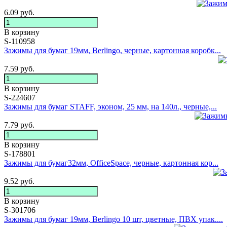
6.09
руб.
В корзину
S-110958
Зажимы для бумаг 19мм, Berlingo, черные, картонная коробк...
7.59
руб.
В корзину
S-224607
Зажимы для бумаг STAFF, эконом, 25 мм, на 140л., черные,...
7.79
руб.
В корзину
S-178801
Зажимы для бумаг32мм, OfficeSpace, черные, картонная кор...
9.52
руб.
В корзину
S-301706
Зажимы для бумаг 19мм, Berlingo 10 шт, цветные, ПВХ упак....