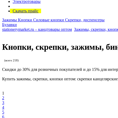
Электротовары
Скачать прайс
Зажимы
Кнопки
Силовые кнопки
Скрепки, диспенсеры
Булавки
stationerymarket.ru – канцтовары оптом
Зажимы, скрепки, кноп
Кнопки, скрепки, зажимы, би
(всего 218)
Скидки до 30% для розничных покупателей и до 15% для инте
Купить зажимы, скрепки, кнопки оптом: скрепки канцелярские
1
2
3
4
5
6