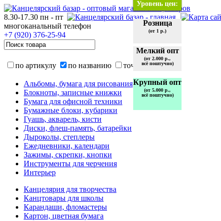
Уровень цен:
8.30-17.30 пн - пт
Розница
многоканальный телефон
(от 1 р.)
+7 (920)
376-25-94
Мелкий опт
(от 2.000 р.,
всё поштучно)
по артикулу
по названию
точно
Крупный опт
Альбомы, бумага для рисования
(от 5.000 р.,
Блокноты, записные книжки
всё поштучно)
Бумага для офисной техники
Бумажные блоки, кубарики
Гуашь, акварель, кисти
Диски, флеш-память, батарейки
Дыроколы, степлеры
Ежедневники, календари
Зажимы, скрепки, кнопки
Инструменты для черчения
Интерьер
Канцелярия для творчества
Канцтовары для школы
Карандаши, фломастеры
Картон, цветная бумага