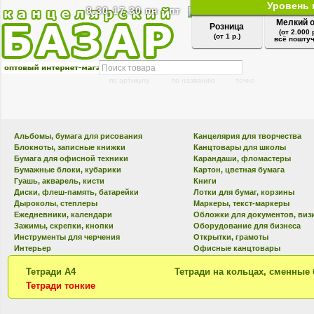
Уровень 
8.30-17.30 пн - пт
Мелкий 
Розница
(от 2.000 
(от 1 р.)
всё поштуч
по артикулу
по названию
точно
Альбомы, бумага для рисования
Канцелярия для творчества
Блокноты, записные книжки
Канцтовары для школы
Бумага для офисной техники
Карандаши, фломастеры
Бумажные блоки, кубарики
Картон, цветная бумага
Гуашь, акварель, кисти
Книги
Диски, флеш-память, батарейки
Лотки для бумаг, корзины
Дыроколы, степлеры
Маркеры, текст-маркеры
Ежедневники, календари
Обложки для документов, виз
Зажимы, скрепки, кнопки
Оборудование для бизнеса
Инструменты для черчения
Открытки, грамоты
Интерьер
Офисные канцтовары
Тетради А4
Тетради на кольцах, сменные
Тетради тонкие