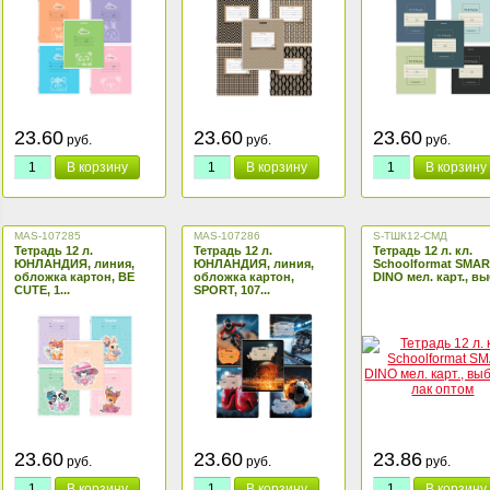
23.60
23.60
23.60
руб.
руб.
руб.
В корзину
В корзину
В корзину
MAS-107285
MAS-107286
S-ТШК12-СМД
Тетрадь 12 л.
Тетрадь 12 л.
Тетрадь 12 л. кл.
ЮНЛАНДИЯ, линия,
ЮНЛАНДИЯ, линия,
Schoolformat SMA
обложка картон, BE
обложка картон,
DINO мел. карт., выб
CUTE, 1...
SPORT, 107...
23.60
23.60
23.86
руб.
руб.
руб.
В корзину
В корзину
В корзину