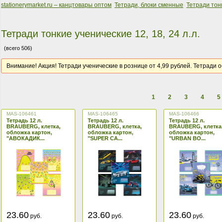
stationerymarket.ru – канцтовары оптом
Тетради, блоки сменные
Тетради тон
Тетради тонкие ученические 12, 18, 24 л.л.
(всего 506)
Внимание! Акция! Тетради ученические в рознице от 4,99 рублей. Тетради о
1
2
3
4
5
MAS-106461
MAS-106465
MAS-106466
Тетрадь 12 л.
Тетрадь 12 л.
Тетрадь 12 л.
BRAUBERG, клетка,
BRAUBERG, клетка,
BRAUBERG, клетка
обложка картон,
обложка картон,
обложка картон,
"АВОКАДИК...
"SUPER CA...
"URBAN BO...
23.60
23.60
23.60
руб.
руб.
руб.