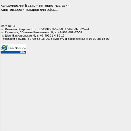
Канцелярский Базар – интернет-магазин
канцтоваров и товаров для офиса.
Магазины:
- г. Иваново, Жарова, 8, т: +7-4932-53-59-59; +7-920-376-25-94
- г. Кинешма, 50-летия Комсомола, 8, т: +7-903-889-37-52
- г. Шуя, Васильевская, 6, т: +7-49351-4-35-15
Работаем в будни с 9-00 до 18-00, в субботу и воскресенье с 10-00 до 15-00.