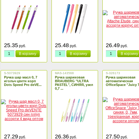
25.35
25.48
26.49
руб.
руб.
руб.
В корзину
В корзину
В корзину
S-5073929
MAS-143568
S-326173
Ручка шар масл 0, 7
Ручка шариковая
Ручка шариковая
игольч цветн корп
BRAUBERG "ULTRA
автоматическая
Dots Speed Pro deVE...
PASTEL", СИНЯЯ, узел
OfficeSpace "Juicy Tr
0,7 ...
27.29
26.36
27.50
руб.
руб.
руб.