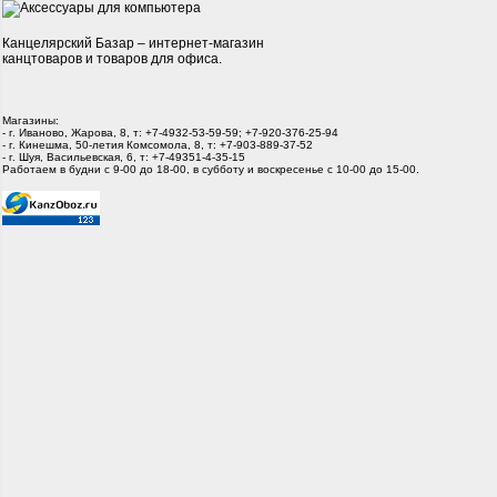
Канцелярский Базар – интернет-магазин
канцтоваров и товаров для офиса.
Магазины:
- г. Иваново, Жарова, 8, т: +7-4932-53-59-59; +7-920-376-25-94
- г. Кинешма, 50-летия Комсомола, 8, т: +7-903-889-37-52
- г. Шуя, Васильевская, 6, т: +7-49351-4-35-15
Работаем в будни с 9-00 до 18-00, в субботу и воскресенье с 10-00 до 15-00.