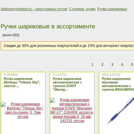
stationerymarket.ru – канцтовары оптом
Стержни, ручки
Ручки шариковые
Ручки шариковые в ассортименте
(всего 822)
Скидки до 30% для розничных покупателей и до 15% для интернет-покупа
1
2
3
4
5
S-265898
S-143751
MAS-142702
Ручка шариковая
Ручка шариковая
Ручка шариковая
Berlingo "Tribase Sky",
автоматическая с
масляная
светло-...
грипом STAFF
автоматическая с
"Manag...
грипом BRAUBERG.