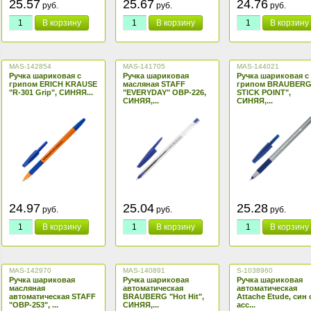
25.57
25.67
24.76
руб.
руб.
руб.
В корзину
В корзину
В корзину
MAS-142854
MAS-141705
MAS-144021
Ручка шариковая с
Ручка шариковая
Ручка шариковая с
грипом ERICH KRAUSE
масляная STAFF
грипом BRAUBERG 
"R-301 Grip", СИНЯЯ...
"EVERYDAY" OBP-226,
STICK POINT",
СИНЯЯ,...
СИНЯЯ,...
24.97
25.04
25.28
руб.
руб.
руб.
В корзину
В корзину
В корзину
MAS-142970
MAS-140891
S-1038960
Ручка шариковая
Ручка шариковая
Ручка шариковая
масляная
автоматическая
автоматическая
автоматическая STAFF
BRAUBERG "Hot Hit",
Attache Etude, син с
"OBP-253", ...
СИНЯЯ,...
асс...