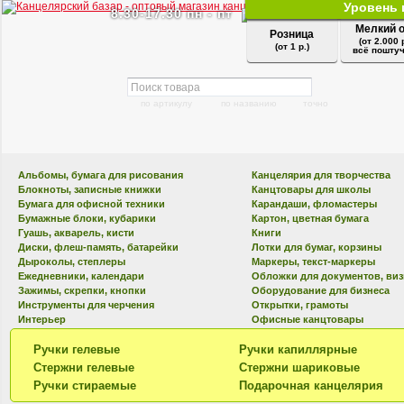
Уровень 
8.30-17.30 пн - пт
Мелкий 
Розница
(от 2.000 
(от 1 р.)
всё поштуч
по артикулу
по названию
точно
Альбомы, бумага для рисования
Канцелярия для творчества
Блокноты, записные книжки
Канцтовары для школы
Бумага для офисной техники
Карандаши, фломастеры
Бумажные блоки, кубарики
Картон, цветная бумага
Гуашь, акварель, кисти
Книги
Диски, флеш-память, батарейки
Лотки для бумаг, корзины
Дыроколы, степлеры
Маркеры, текст-маркеры
Ежедневники, календари
Обложки для документов, ви
Зажимы, скрепки, кнопки
Оборудование для бизнеса
Инструменты для черчения
Открытки, грамоты
Интерьер
Офисные канцтовары
Ручки гелевые
Ручки капиллярные
Стержни гелевые
Стержни шариковые
Ручки стираемые
Подарочная канцелярия