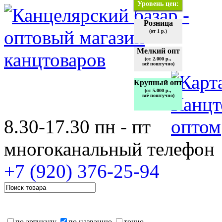
Уровень цен:
Розница
(от 1 р.)
Мелкий опт
(от 2.000 р.,
всё поштучно)
Крупный опт
(от 5.000 р.,
всё поштучно)
8.30-17.30 пн - пт
многоканальный телефон
+7 (920)
376-25-94
по артикулу
по названию
точно