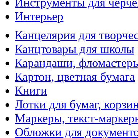
Инструменты для черче
Интерьер
Канцелярия для творчес
Канцтовары для школы
Карандаши, фломастер
Картон, цветная бумага
Книги
Лотки для бумаг, корзи
Маркеры, текст-маркер
Обложки для документо