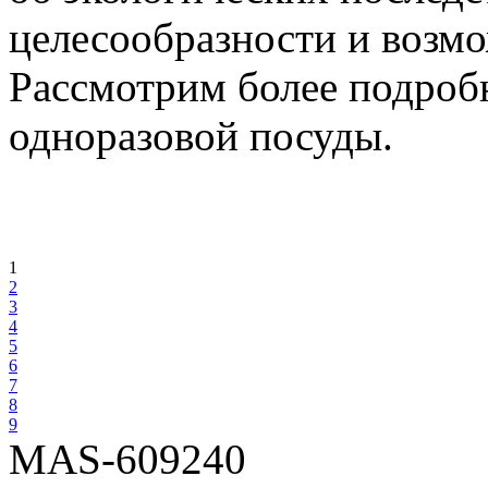
целесообразности и возмо
Рассмотрим более подробн
одноразовой посуды.
1
2
3
4
5
6
7
8
9
MAS-609240