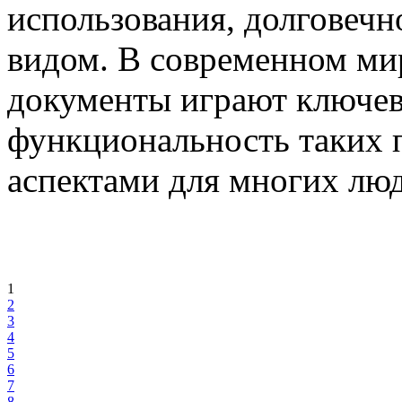
использования, долговеч
видом. В современном ми
документы играют ключев
функциональность таких 
аспектами для многих люд
1
2
3
4
5
6
7
8