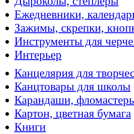
Дыроколы, степлеры
Ежедневники, календар
Зажимы, скрепки, кноп
Инструменты для черче
Интерьер
Канцелярия для творчес
Канцтовары для школы
Карандаши, фломастер
Картон, цветная бумага
Книги