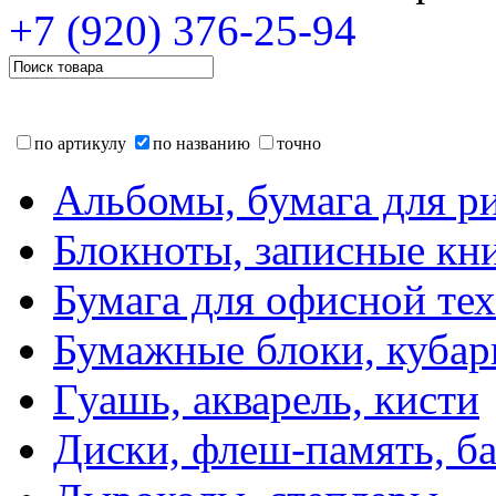
+7 (920)
376-25-94
по артикулу
по названию
точно
Альбомы, бумага для р
Блокноты, записные кн
Бумага для офисной те
Бумажные блоки, кубар
Гуашь, акварель, кисти
Диски, флеш-память, б