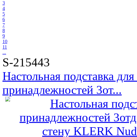
3
4
5
6
7
8
9
10
11
...
S-215443
Настольная подставка для
принадлежностей 3от...