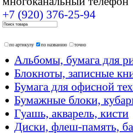
многоканальный телефон
+7 (920)
376-25-94
по артикулу
по названию
точно
Альбомы, бумага для р
Блокноты, записные кн
Бумага для офисной те
Бумажные блоки, кубар
Гуашь, акварель, кисти
Диски, флеш-память, б