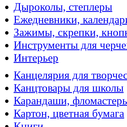
Дыроколы, степлеры
Ежедневники, календар
Зажимы, скрепки, кноп
Инструменты для черче
Интерьер
Канцелярия для творчес
Канцтовары для школы
Карандаши, фломастер
Картон, цветная бумага
Книги