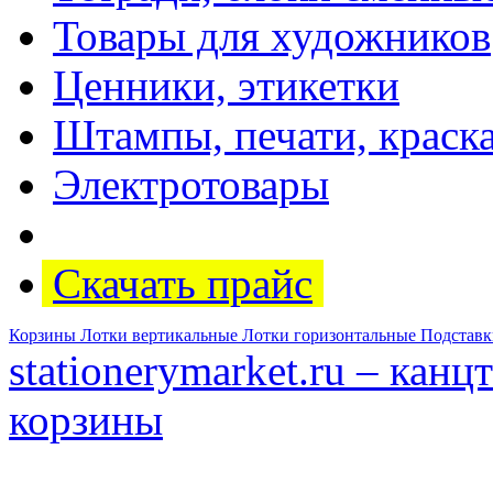
Товары для художников
Ценники, этикетки
Штампы, печати, краск
Электротовары
Скачать прайс
Корзины
Лотки вертикальные
Лотки горизонтальные
Подставк
stationerymarket.ru – кан
корзины