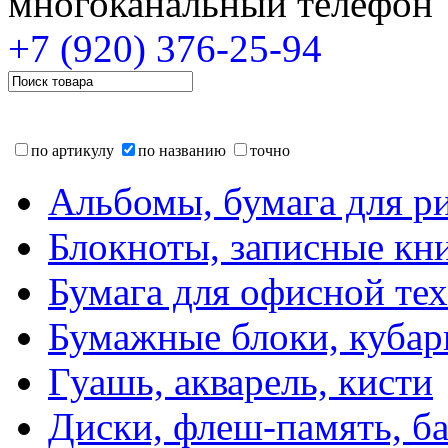
многоканальный телефон
+7 (920)
376-25-94
по артикулу
по названию
точно
Альбомы, бумага для р
Блокноты, записные кн
Бумага для офисной те
Бумажные блоки, кубар
Гуашь, акварель, кисти
Диски, флеш-память, б