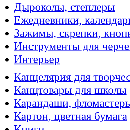
Дыроколы, степлеры
Ежедневники, календар
Зажимы, скрепки, кноп
Инструменты для черче
Интерьер
Канцелярия для творчес
Канцтовары для школы
Карандаши, фломастер
Картон, цветная бумага
Книги