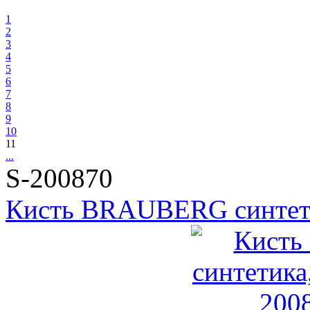
1
2
3
4
5
6
7
8
9
10
11
...
S-200870
Кисть BRAUBERG синтети