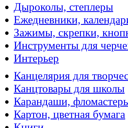
Дыроколы, степлеры
Ежедневники, календар
Зажимы, скрепки, кноп
Инструменты для черче
Интерьер
Канцелярия для творчес
Канцтовары для школы
Карандаши, фломастер
Картон, цветная бумага
Книги