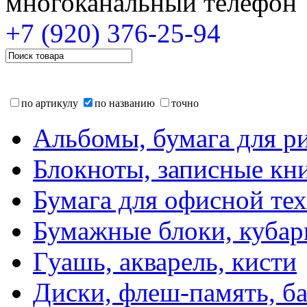
многоканальный телефон
+7 (920)
376-25-94
по артикулу
по названию
точно
Альбомы, бумага для р
Блокноты, записные кн
Бумага для офисной те
Бумажные блоки, кубар
Гуашь, акварель, кисти
Диски, флеш-память, б