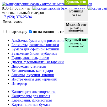
Уровень цен:
8.30-17.30 пн - пт
Розница
многоканальный телефон
(от 1 р.)
+7 (920)
376-25-94
Мелкий опт
(от 2.000 р.,
всё поштучно)
по артикулу
по названию
точно
Крупный опт
Альбомы, бумага для рисования
(от 5.000 р.,
Блокноты, записные книжки
всё поштучно)
Бумага для офисной техники
Бумажные блоки, кубарики
Гуашь, акварель, кисти
Диски, флеш-память, батарейки
Дыроколы, степлеры
Ежедневники, календари
Зажимы, скрепки, кнопки
Инструменты для черчения
Интерьер
Канцелярия для творчества
Канцтовары для школы
Карандаши, фломастеры
Картон, цветная бумага