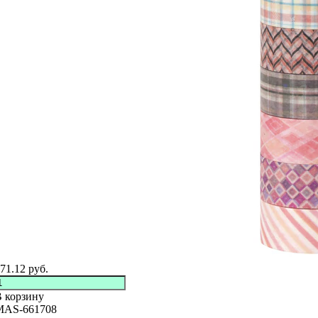
71.12
руб.
 корзину
MAS-661708