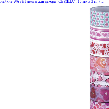
лейкие WASHI-ленты для декора "СЕРДЦА", 15 мм х 3 м, 7 ц...