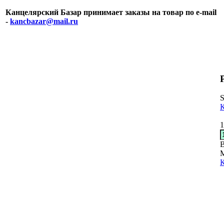
Канцелярский Базар принимает заказы на товар по e-mail
-
kancbazar@mail.ru
S
1
В