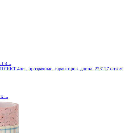
 4...
 ...