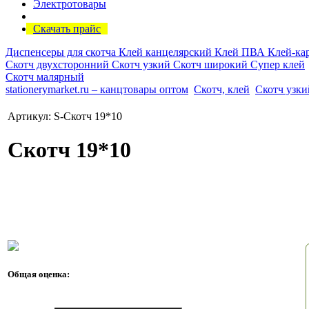
Электротовары
Скачать прайс
Диспенсеры для скотча
Клей канцелярский
Клей ПВА
Клей-ка
Скотч двухсторонний
Скотч узкий
Скотч широкий
Супер клей
Скотч малярный
stationerymarket.ru – канцтовары оптом
Скотч, клей
Скотч узки
Артикул: S-Скотч 19*10
Скотч 19*10
Общая оценка: