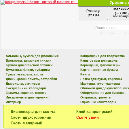
Уровень 
8.30-17.30 пн - п
Мелкий 
Розница
(от 2.000 
(от 1 р.)
всё поштуч
по артикулу
по
Альбомы, бумага для рисования
Канцелярия для творчества
Блокноты, записные книжки
Канцтовары для школы
Бумага для офисной техники
Карандаши, фломастеры
Бумажные блоки, кубарики
Картон, цветная бумага
Гуашь, акварель, кисти
Книги
Диски, флеш-память, батарейки
Лотки для бумаг, корзины
Дыроколы, степлеры
Маркеры, текст-маркеры
Ежедневники, календари
Обложки для документов, ви
Зажимы, скрепки, кнопки
Оборудование для бизнеса
Инструменты для черчения
Открытки, грамоты
Интерьер
Офисные канцтовары
Диспенсеры для скотча
Клей канцелярский
Скотч двухсторонний
Скотч узкий
Скотч малярный