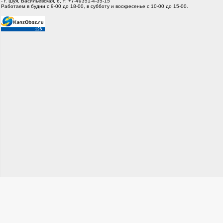
- г. Шуя, Васильевская, 6, т: +7-49351-4-35-15
Работаем в будни с 9-00 до 18-00, в субботу и воскресенье с 10-00 до 15-00.