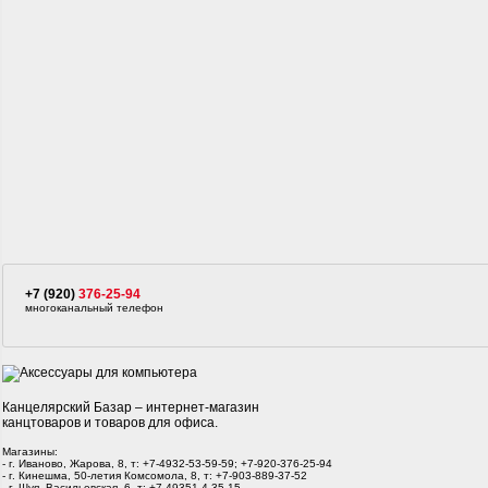
+7 (920)
376-25-94
многоканальный телефон
Канцелярский Базар – интернет-магазин
канцтоваров и товаров для офиса.
Магазины:
- г. Иваново, Жарова, 8, т: +7-4932-53-59-59; +7-920-376-25-94
- г. Кинешма, 50-летия Комсомола, 8, т: +7-903-889-37-52
- г. Шуя, Васильевская, 6, т: +7-49351-4-35-15