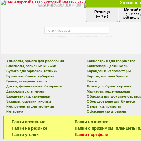
Уровень 
8.30-17.30 пн - пт
Мелкий 
Розница
(от 2.000 
(от 1 р.)
всё поштуч
по артикулу
по названию
точно
Альбомы, бумага для рисования
Канцелярия для творчества
Блокноты, записные книжки
Канцтовары для школы
Бумага для офисной техники
Карандаши, фломастеры
Бумажные блоки, кубарики
Картон, цветная бумага
Гуашь, акварель, кисти
Книги
Диски, флеш-память, батарейки
Лотки для бумаг, корзины
Дыроколы, степлеры
Маркеры, текст-маркеры
Ежедневники, календари
Обложки для документов, виз
Зажимы, скрепки, кнопки
Оборудование для бизнеса
Инструменты для черчения
Открытки, грамоты
Интерьер
Офисные канцтовары
Папки архивные
Папки на кнопке
Папки на резинке
Папки с прижимом, планшеты п
Папки уголки
Папки-портфели