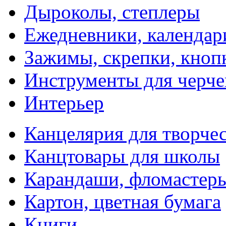
Дыроколы, степлеры
Ежедневники, календар
Зажимы, скрепки, кноп
Инструменты для черче
Интерьер
Канцелярия для творчес
Канцтовары для школы
Карандаши, фломастер
Картон, цветная бумага
Книги