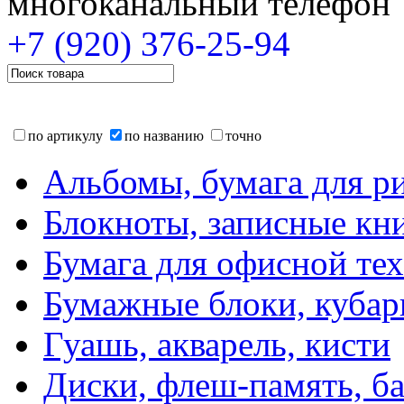
многоканальный телефон
+7 (920)
376-25-94
по артикулу
по названию
точно
Альбомы, бумага для р
Блокноты, записные кн
Бумага для офисной те
Бумажные блоки, кубар
Гуашь, акварель, кисти
Диски, флеш-память, б