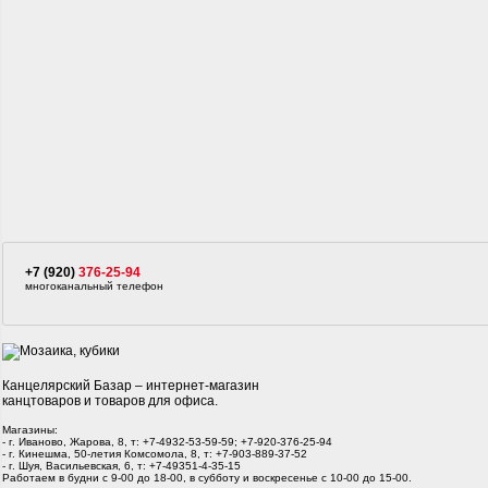
+7 (920)
376-25-94
многоканальный телефон
Канцелярский Базар – интернет-магазин
канцтоваров и товаров для офиса.
Магазины:
- г. Иваново, Жарова, 8, т: +7-4932-53-59-59; +7-920-376-25-94
- г. Кинешма, 50-летия Комсомола, 8, т: +7-903-889-37-52
- г. Шуя, Васильевская, 6, т: +7-49351-4-35-15
Работаем в будни с 9-00 до 18-00, в субботу и воскресенье с 10-00 до 15-00.