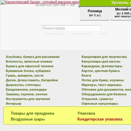
Уровень 
8.30-17.30 пн - пт
Мелкий 
Розница
(от 2.000 
(от 1 р.)
всё поштуч
по артикулу
по названию
точно
Альбомы, бумага для рисования
Канцелярия для творчества
Блокноты, записные книжки
Канцтовары для школы
Бумага для офисной техники
Карандаши, фломастеры
Бумажные блоки, кубарики
Картон, цветная бумага
Гуашь, акварель, кисти
Книги
Диски, флеш-память, батарейки
Лотки для бумаг, корзины
Дыроколы, степлеры
Маркеры, текст-маркеры
Ежедневники, календари
Обложки для документов, ви
Зажимы, скрепки, кнопки
Оборудование для бизнеса
Инструменты для черчения
Открытки, грамоты
Интерьер
Офисные канцтовары
Товары для праздника
Упаковка
Воздушные шары
Кондитерская упаковка