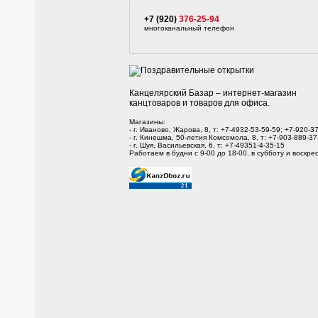
+7 (920)
376-25-94
многоканальный телефон
Канцелярский Базар – интернет-магазин
канцтоваров и товаров для офиса.
Магазины:
- г. Иваново, Жарова, 8, т: +7-4932-53-59-59; +7-920-3
- г. Кинешма, 50-летия Комсомола, 8, т: +7-903-889-37
- г. Шуя, Васильевская, 6, т: +7-49351-4-35-15
Работаем в будни с 9-00 до 18-00, в субботу и воскрес