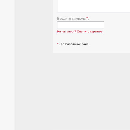
Введите символы
*
:
Не читается? Смените картинку
*
- обязательные поля.