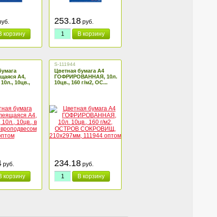
253.18
уб.
руб.
В корзину
В корзину
S-111944
бумага
Цветная бумага А4
щаяся А4,
ГОФРИРОВАННАЯ, 10л.
10л., 10цв.,
10цв., 160 г/м2, ОС...
4
234.18
руб.
руб.
В корзину
В корзину