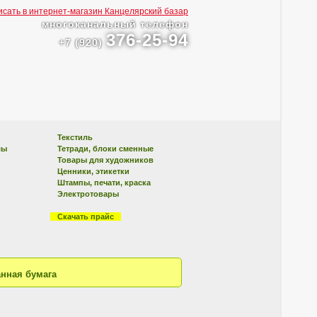
многоканальный телефон
376-25-94
+7 (920)
Текстиль
лы
Тетради, блоки сменные
Товары для художников
Ценники, этикетки
Штампы, печати, краска
Электротовары
Скачать прайс
нная бумага