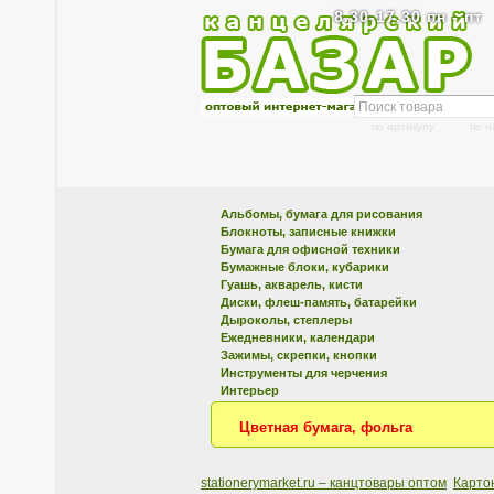
8.30-17.30 пн - пт
по артикулу
по 
Альбомы, бумага для рисования
Блокноты, записные книжки
Бумага для офисной техники
Бумажные блоки, кубарики
Гуашь, акварель, кисти
Диски, флеш-память, батарейки
Дыроколы, степлеры
Ежедневники, календари
Зажимы, скрепки, кнопки
Инструменты для черчения
Интерьер
Цветная бумага, фольга
stationerymarket.ru – канцтовары оптом
Карто