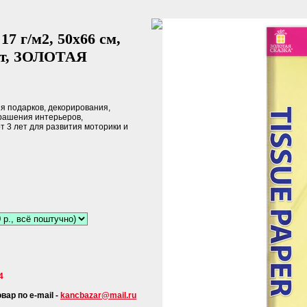
 г/м2, 50х66 см,
ет, ЗОЛОТАЯ
 подарков, декорирования,
крашения интерьеров,
т 3 лет для развития моторики и
4
ар по e-mail -
kancbazar@mail.ru