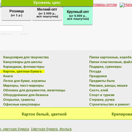
Уровень цен:
Мелкий опт
Розница
Крупный опт
(от 2.000 р.,
(от 1 р.)
(от 5.000 р.,
всё поштучно)
всё поштучно)
названию
точно
Канцелярия для творчества
Папки картонные, короба
Канцтовары для школы
Папки пластиковые, фай
Карандаши, фломастеры
Подарки, сувениры
Картон, цветная бумага
Посуда
Книги
Праздники
Лотки для бумаг, корзины
Предметы быта
Маркеры, текст-маркеры
Рюкзаки, ранцы, мешки
Обложки для документов, визитницы
Скотч, клей
Оборудование для бизнеса
Спорт и туризм
Открытки, грамоты
Стержни, ручки
Офисные канцтовары
Строительство и ремонт
Картон белый, цветной
Крепирова
н, цветная бумага
Цветная бумага, фольга