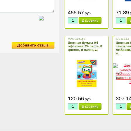
455.57
71.89
руб.
р
В корзину
MAS-115168
S-211343
Цветная бумага А4
Цветная 
офсетная, 24 листа, 8
самоклея
цветов, в папке, ...
ArtSpace, 
в...
120.56
307.1
руб.
В корзину