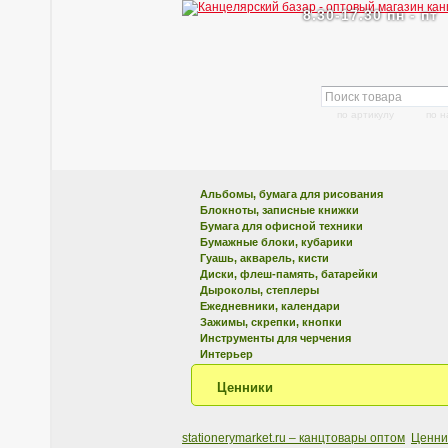
8.30-17.30 пн - пт
по артикулу
по 
Альбомы, бумага для рисования
Блокноты, записные книжки
Бумага для офисной техники
Бумажные блоки, кубарики
Гуашь, акварель, кисти
Диски, флеш-память, батарейки
Дыроколы, степлеры
Ежедневники, календари
Зажимы, скрепки, кнопки
Инструменты для черчения
Интерьер
Ценники
stationerymarket.ru – канцтовары оптом
Ценник