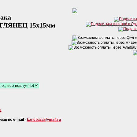
нака
УГЛЯНЕЦ 15х15мм
4
ар по e-mail -
kancbazar@mail.ru