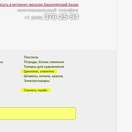
многоканальный телефон
376-25-94
+7 (920)
Текстиль
лы
Тетради, блоки сменные
Товары для художников
Ценники, этикетки
Штампы, печати, краска
Электротовары
Скачать прайс