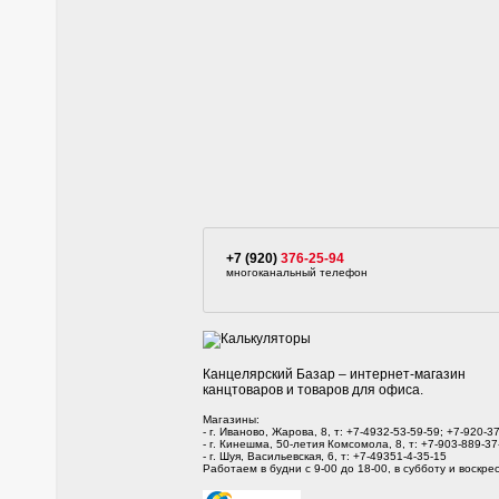
+7 (920)
376-25-94
многоканальный телефон
Канцелярский Базар – интернет-магазин
канцтоваров и товаров для офиса.
Магазины:
- г. Иваново, Жарова, 8, т: +7-4932-53-59-59; +7-920-3
- г. Кинешма, 50-летия Комсомола, 8, т: +7-903-889-37
- г. Шуя, Васильевская, 6, т: +7-49351-4-35-15
Работаем в будни с 9-00 до 18-00, в субботу и воскрес