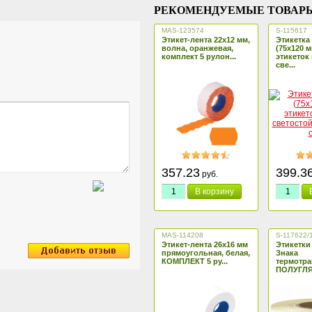
РЕКОМЕНДУЕМЫЕ ТОВАР
MAS-123574
S-115617
Этикет-лента 22х12 мм,
Этикетка
волна, оранжевая,
(75х120 м
комплект 5 рулон...
этикеток 
све...
357.23
399.3
руб.
В корзину
MAS-114208
S-117622/
Этикет-лента 26х16 мм
Этикетки
прямоугольная, белая,
Знака
КОМПЛЕКТ 5 ру...
термотр
ПОЛУГЛЯН