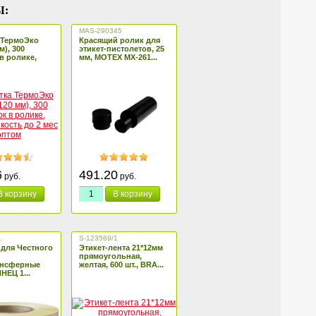
Ы:
MAS-290345
 ТермоЭко
Красящий ролик для
м), 300
этикет-пистолетов, 25
в ролике,
мм, MOTEX MX-261...
6
491.20
руб.
руб.
В корзину
В корзину
1
S-123569/1
 для Честного
Этикет-лента 21*12мм
прямоугольная,
ансферные
желтая, 600 шт., BRA...
ЕЦ 1...