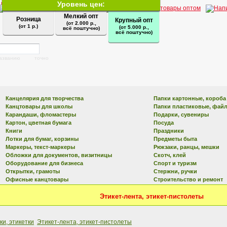
Уровень цен:
Мелкий опт
Розница
Крупный опт
(от 2.000 р.,
(от 1 р.)
(от 5.000 р.,
всё поштучно)
всё поштучно)
названию
точно
Канцелярия для творчества
Папки картонные, короба
Канцтовары для школы
Папки пластиковые, фай
Карандаши, фломастеры
Подарки, сувениры
Картон, цветная бумага
Посуда
Книги
Праздники
Лотки для бумаг, корзины
Предметы быта
Маркеры, текст-маркеры
Рюкзаки, ранцы, мешки
Обложки для документов, визитницы
Скотч, клей
Оборудование для бизнеса
Спорт и туризм
Открытки, грамоты
Стержни, ручки
Офисные канцтовары
Строительство и ремонт
Этикет-лента, этикет-пистолеты
и, этикетки
Этикет-лента, этикет-пистолеты