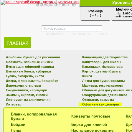
Уровень 
8.30-17.30 пн - пт
Мелкий 
Розница
(от 2.000 
(от 1 р.)
всё поштуч
по артикулу
по названию
точно
Альбомы, бумага для рисования
Канцелярия для творчества
Блокноты, записные книжки
Канцтовары для школы
Бумага для офисной техники
Карандаши, фломастеры
Бумажные блоки, кубарики
Картон, цветная бумага
Гуашь, акварель, кисти
Книги
Диски, флеш-память, батарейки
Лотки для бумаг, корзины
Дыроколы, степлеры
Маркеры, текст-маркеры
Ежедневники, календари
Обложки для документов, ви
Зажимы, скрепки, кнопки
Оборудование для бизнеса
Инструменты для черчения
Открытки, грамоты
Интерьер
Офисные канцтовары
Бланки, копировальная
Конверты почтовые
Ка
бумага
Бейджи
Бирки для ключей
Де
Лупы
Настольное покрытие
Но