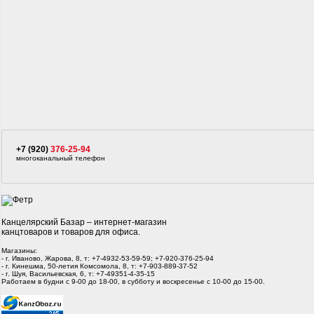
+7 (920)
376-25-94
многоканальный телефон
Канцелярский Базар – интернет-магазин
канцтоваров и товаров для офиса.
Магазины:
- г. Иваново, Жарова, 8, т: +7-4932-53-59-59; +7-920-376-25-94
- г. Кинешма, 50-летия Комсомола, 8, т: +7-903-889-37-52
- г. Шуя, Васильевская, 6, т: +7-49351-4-35-15
Работаем в будни с 9-00 до 18-00, в субботу и воскресенье с 10-00 до 15-00.