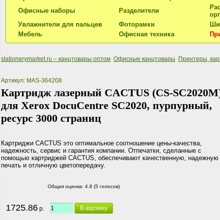
Ра
Офисные наборы
Разделители
ор
Увлажнители для пальцев
Фоторамки
Ши
Мебель
Офисная техника
Пр
stationerymarket.ru – канцтовары оптом
Офисные канцтовары
Принтеры, ка
Артикул: MAS-364208
Картридж лазерный CACTUS (CS-SC2020M
для Xerox DocuCentre SC2020, пурпурный,
ресурс 3000 страниц
Картриджи CACTUS это оптимальное соотношение цены-качества,
надежность, сервис и гарантия компании. Отпечатки, сделанные с
помощью картриджей CACTUS, обеспечивают качественную, надежную
печать и отличную цветопередачу.
Общая оценка:
4.8 (5 голосов)
1725.86
В корзину
р.