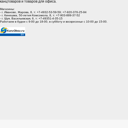
канцтоваров и товаров для офиса.
Магазины:
- г. Иваново, Жарова, 8, т: +7-4932-53-59-59; +7-920-376-25-94
- г. Кинешма, 50-летия Комсомола, 8, т: +7-903-889-37-52
- г. Шуя, Васильевская, 6, т: +7-49351-4-35-15
Работаем в будни с 9-00 до 18-00, в субботу и воскресенье с 10-00 до 15-00.