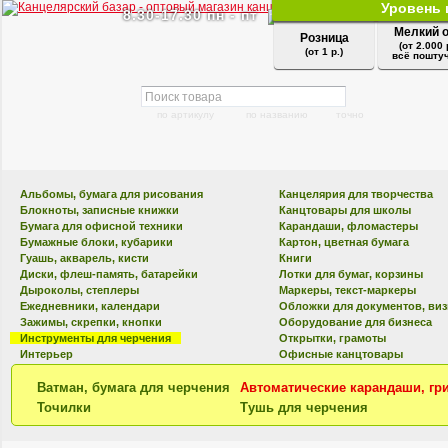
Уровень 
8.30-17.30 пн - пт
Мелкий 
Розница
(от 2.000 
(от 1 р.)
всё поштуч
по артикулу
по названию
точно
Альбомы, бумага для рисования
Канцелярия для творчества
Блокноты, записные книжки
Канцтовары для школы
Бумага для офисной техники
Карандаши, фломастеры
Бумажные блоки, кубарики
Картон, цветная бумага
Гуашь, акварель, кисти
Книги
Диски, флеш-память, батарейки
Лотки для бумаг, корзины
Дыроколы, степлеры
Маркеры, текст-маркеры
Ежедневники, календари
Обложки для документов, ви
Зажимы, скрепки, кнопки
Оборудование для бизнеса
Инструменты для черчения
Открытки, грамоты
Интерьер
Офисные канцтовары
Ватман, бумага для черчения
Автоматические карандаши, гр
Точилки
Тушь для черчения