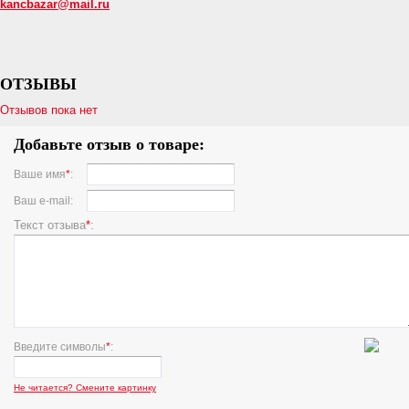
kancbazar@mail.ru
ОТЗЫВЫ
Отзывов пока нет
Добавьте отзыв о товаре:
Ваше имя
*
:
Ваш e-mail:
Текст отзыва
*
:
Введите символы
*
:
Не читается? Смените картинку