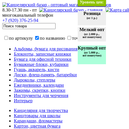
Уровень цен:
8.30-17.30 пн - пт
Розница
многоканальный телефон
(от 1 р.)
+7 (920)
376-25-94
Мелкий опт
(от 2.000 р.,
всё поштучно)
по артикулу
по названию
точно
Крупный опт
Альбомы, бумага для рисования
(от 5.000 р.,
Блокноты, записные книжки
всё поштучно)
Бумага для офисной техники
Бумажные блоки, кубарики
Гуашь, акварель, кисти
Диски, флеш-память, батарейки
Дыроколы, степлеры
Ежедневники, календари
Зажимы, скрепки, кнопки
Инструменты для черчения
Интерьер
Канцелярия для творчества
Канцтовары для школы
Карандаши, фломастеры
Картон, цветная бумага