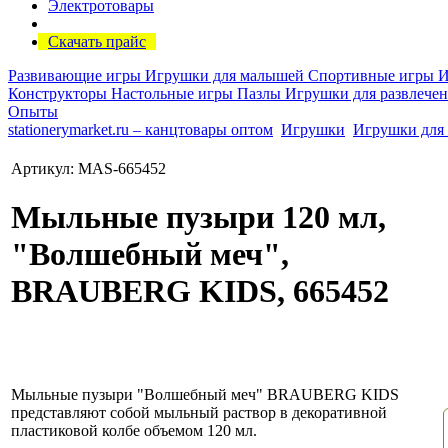
Электротовары
Скачать прайс
Развивающие игры
Игрушки для малышей
Спортивные игры
И
Конструкторы
Настольные игры
Пазлы
Игрушки для развлече
Опыты
stationerymarket.ru – канцтовары оптом
Игрушки
Игрушки для 
Артикул: MAS-665452
Мыльные пузыри 120 мл,
"Волшебный меч",
BRAUBERG KIDS, 665452
Мыльные пузыри "Волшебный меч" BRAUBERG KIDS
представляют собой мыльный раствор в декоративной
пластиковой колбе объемом 120 мл.