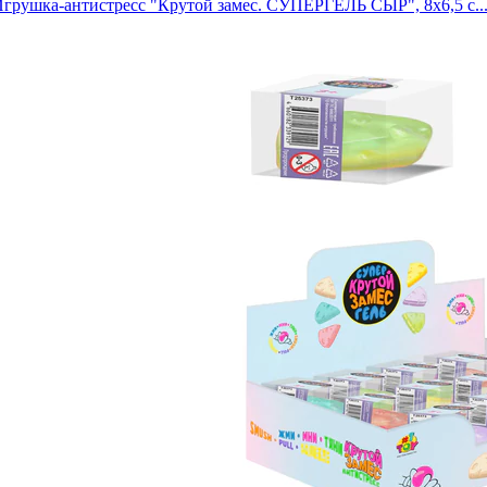
грушка-антистресс "Крутой замес. СУПЕРГЕЛЬ СЫР", 8х6,5 с..