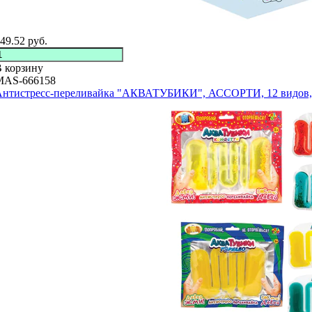
49.52
руб.
 корзину
MAS-666158
нтистресс-переливайка "АКВАТУБИКИ", АССОРТИ, 12 видов, 1