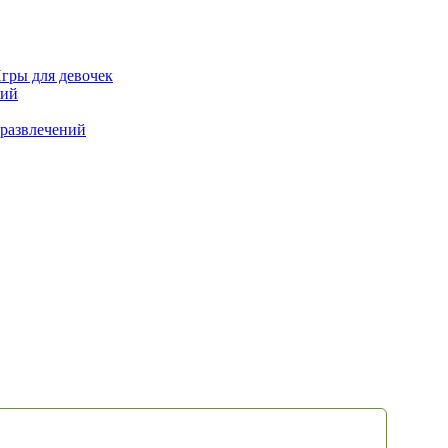
гры для девочек
ний
развлечений