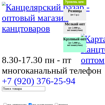
Уровень цен:
Розница
(от 1 р.)
Мелкий опт
(от 2.000 р.,
всё поштучно)
Крупный опт
(от 5.000 р.,
всё поштучно)
8.30-17.30 пн - пт
многоканальный телефон
+7 (920)
376-25-94
по артикулу
по названию
точно