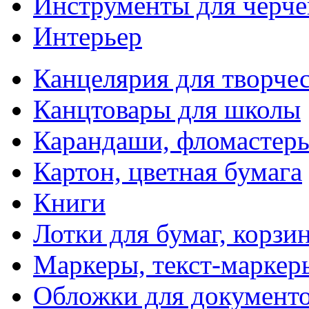
Инструменты для черче
Интерьер
Канцелярия для творчес
Канцтовары для школы
Карандаши, фломастер
Картон, цветная бумага
Книги
Лотки для бумаг, корзи
Маркеры, текст-маркер
Обложки для документо