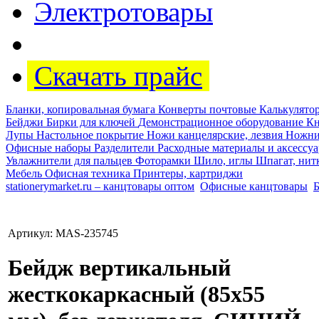
Электротовары
Скачать прайс
Бланки, копировальная бумага
Конверты почтовые
Калькулят
Бейджи
Бирки для ключей
Демонстрационное оборудование
Кн
Лупы
Настольное покрытие
Ножи канцелярские, лезвия
Ножн
Офисные наборы
Разделители
Расходные материалы и аксессу
Увлажнители для пальцев
Фоторамки
Шило, иглы
Шпагат, нит
Мебель
Офисная техника
Принтеры, картриджи
stationerymarket.ru – канцтовары оптом
Офисные канцтовары
Артикул: MAS-235745
Бейдж вертикальный
жесткокаркасный (85х55