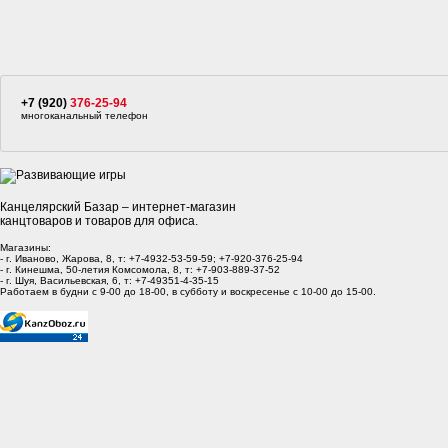
+7 (920)
376-25-94
многоканальный телефон
Канцелярский Базар – интернет-магазин
канцтоваров и товаров для офиса.
Магазины:
- г. Иваново, Жарова, 8, т: +7-4932-53-59-59; +7-920-376-25-94
- г. Кинешма, 50-летия Комсомола, 8, т: +7-903-889-37-52
- г. Шуя, Васильевская, 6, т: +7-49351-4-35-15
Работаем в будни с 9-00 до 18-00, в субботу и воскресенье с 10-00 до 15-00.