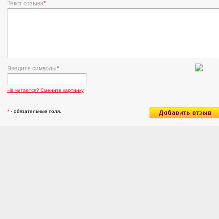
Текст отзыва
*
:
Введите символы
*
:
Не читается? Смените картинку
*
- обязательные поля.