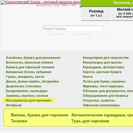
Уровень 
8.30-17.30 пн - пт
Мелкий 
Розница
(от 2.000 
(от 1 р.)
всё поштуч
по артикулу
по названию
точно
Альбомы, бумага для рисования
Канцелярия для творчества
Блокноты, записные книжки
Канцтовары для школы
Бумага для офисной техники
Карандаши, фломастеры
Бумажные блоки, кубарики
Картон, цветная бумага
Гуашь, акварель, кисти
Книги
Диски, флеш-память, батарейки
Лотки для бумаг, корзины
Дыроколы, степлеры
Маркеры, текст-маркеры
Ежедневники, календари
Обложки для документов, ви
Зажимы, скрепки, кнопки
Оборудование для бизнеса
Инструменты для черчения
Открытки, грамоты
Интерьер
Офисные канцтовары
Ватман, бумага для черчения
Автоматические карандаши, гр
Точилки
Тушь для черчения