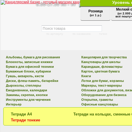
Уровень 
8.30-17.30 пн - пт
Мелкий 
Розница
(от 2.000 
(от 1 р.)
всё поштуч
по артикулу
по названию
точно
Альбомы, бумага для рисования
Канцелярия для творчества
Блокноты, записные книжки
Канцтовары для школы
Бумага для офисной техники
Карандаши, фломастеры
Бумажные блоки, кубарики
Картон, цветная бумага
Гуашь, акварель, кисти
Книги
Диски, флеш-память, батарейки
Лотки для бумаг, корзины
Дыроколы, степлеры
Маркеры, текст-маркеры
Ежедневники, календари
Обложки для документов, виз
Зажимы, скрепки, кнопки
Оборудование для бизнеса
Инструменты для черчения
Открытки, грамоты
Интерьер
Офисные канцтовары
Тетради А4
Тетради на кольцах, сменные
Тетради тонкие