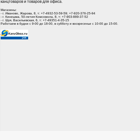
канцтоваров и товаров для офиса.
Магазины:
- г. Иваново, Жарова, 8, т: +7-4932-53-59-59; +7-920-376-25-94
- г. Кинешма, 50-летия Комсомола, 8, т: +7-903-889-37-52
- г. Шуя, Васильевская, 6, т: +7-49351-4-35-15
Работаем в будни с 9-00 до 18-00, в субботу и воскресенье с 10-00 до 15-00.