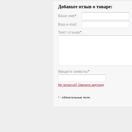
Добавьте отзыв о товаре:
Ваше имя
*
:
Ваш e-mail:
Текст отзыва
*
:
Введите символы
*
:
Не читается? Смените картинку
*
- обязательные поля.