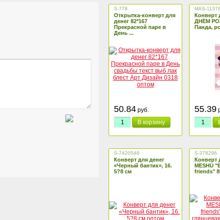
S-778
MAS-1137
Открытка-конверт для
Конверт 
денег 82*167
ДНЁМ РО
Прекрасной паре в
Панда, ро
День ...
50.84
55.39
руб.
р
В корзину
S-7420548
S-378296
Конверт для денег
Конверт 
«Черный бантик», 16.
MESHU "B
5?8 см
friends" 8