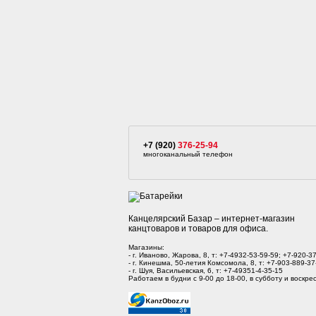
+7 (920)
376-25-94
многоканальный телефон
Канцелярский Базар – интернет-магазин
канцтоваров и товаров для офиса.
Магазины:
- г. Иваново, Жарова, 8, т: +7-4932-53-59-59; +7-920-3
- г. Кинешма, 50-летия Комсомола, 8, т: +7-903-889-37
- г. Шуя, Васильевская, 6, т: +7-49351-4-35-15
Работаем в будни с 9-00 до 18-00, в субботу и воскрес