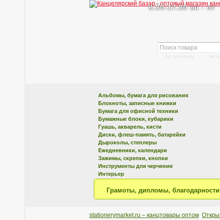
8.30-17.30 пн - пт
по артикулу
по 
Альбомы, бумага для рисования
Блокноты, записные книжки
Бумага для офисной техники
Бумажные блоки, кубарики
Гуашь, акварель, кисти
Диски, флеш-память, батарейки
Дыроколы, степлеры
Ежедневники, календари
Зажимы, скрепки, кнопки
Инструменты для черчения
Интерьер
Грамоты, дипломы, благодарности
stationerymarket.ru – канцтовары оптом
Откры