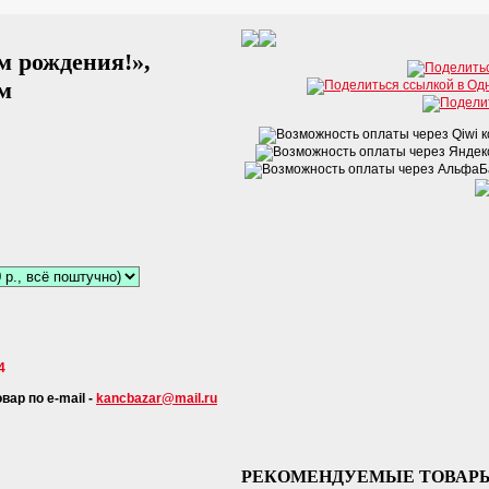
м рождения!»,
см
4
ар по e-mail -
kancbazar@mail.ru
РЕКОМЕНДУЕМЫЕ ТОВАР