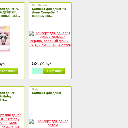
62
S-9904904
для денег "С
Конверт для денег "В
ЖДЕНИЯ!",
День Свадьбы!"
зовый, 166...
сердца, зел...
52.74
уб.
руб.
В корзину
В корзину
S-кдд
для денег
Конверт для денег
irthday
5*1...