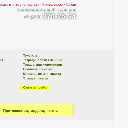
многоканальный телефон
376-25-94
+7 (920)
Текстиль
лы
Тетради, блоки сменные
Товары для художников
Ценники, этикетки
Штампы, печати, краска
Электротовары
Скачать прайс
Приглашения, медали, ленты