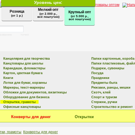
Уровень цен:
Мелкий опт
Розница
Крупный опт
(от 2.000 р.,
(от 1 р.)
(от 5.000 р.,
всё поштучно)
всё поштучно)
названию
точно
Канцелярия для творчества
Папки картонные, короба
Канцтовары для школы
Папки пластиковые, фай
Карандаши, фломастеры
Подарки, сувениры
Картон, цветная бумага
Посуда
Книги
Праздники
Лотки для бумаг, корзины
Предметы быта
Маркеры, текст-маркеры
Рюкзаки, ранцы, мешки
Обложки для документов, визитницы
Скотч, клей
Оборудование для бизнеса
Спорт и туризм
Открытки, грамоты
Стержни, ручки
Офисные канцтовары
Строительство и ремонт
Конверты для денег
Открытки
тки, грамоты
Конверты для денег