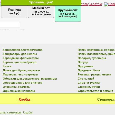
Уровень цен:
Мелкий опт
Розница
Крупный опт
(от 2.000 р.,
(от 1 р.)
(от 5.000 р.,
всё поштучно)
всё поштучно)
названию
точно
Канцелярия для творчества
Папки картонные, короба
Канцтовары для школы
Папки пластиковые, фай
Карандаши, фломастеры
Подарки, сувениры
Картон, цветная бумага
Посуда
Книги
Праздники
Лотки для бумаг, корзины
Предметы быта
Маркеры, текст-маркеры
Рюкзаки, ранцы, мешки
Обложки для документов, визитницы
Скотч, клей
Оборудование для бизнеса
Спорт и туризм
Открытки, грамоты
Стержни, ручки
Офисные канцтовары
Строительство и ремонт
Скобы
Степлеры,
олы, степлеры
Скобы