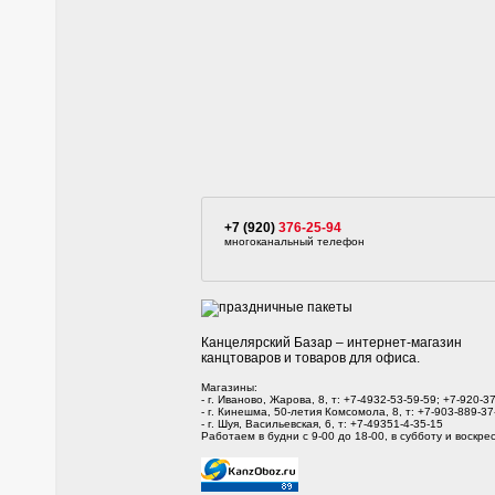
+7 (920)
376-25-94
многоканальный телефон
Канцелярский Базар – интернет-магазин
канцтоваров и товаров для офиса.
Магазины:
- г. Иваново, Жарова, 8, т: +7-4932-53-59-59; +7-920-3
- г. Кинешма, 50-летия Комсомола, 8, т: +7-903-889-37
- г. Шуя, Васильевская, 6, т: +7-49351-4-35-15
Работаем в будни с 9-00 до 18-00, в субботу и воскрес