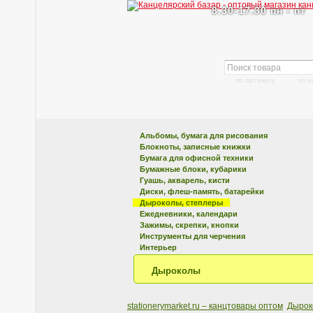
8.30-17.30 пн - пт
по артикулу
по 
Альбомы, бумага для рисования
Блокноты, записные книжки
Бумага для офисной техники
Бумажные блоки, кубарики
Гуашь, акварель, кисти
Диски, флеш-память, батарейки
Дыроколы, степлеры
Ежедневники, календари
Зажимы, скрепки, кнопки
Инструменты для черчения
Интерьер
Дыроколы
stationerymarket.ru – канцтовары оптом
Дырок