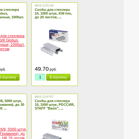
MAS-225136
я степлера
Скобы для степлера
obus,
10, 1000 штук, KW-trio,
нные, 1000шт.
до 20 листов, ...
49.70
уб.
руб.
В корзину
В корзину
MAS-224797
6, 5000 штук,
Скобы для степлера
рмания), до 30
10, 1000 штук, РОССИЯ,
K ...
STAFF "Basic", ...