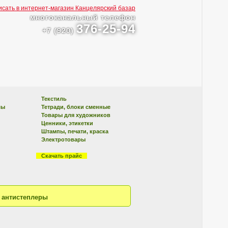
многоканальный телефон
376-25-94
+7 (920)
Текстиль
лы
Тетради, блоки сменные
Товары для художников
Ценники, этикетки
Штампы, печати, краска
Электротовары
Скачать прайс
 антистеплеры