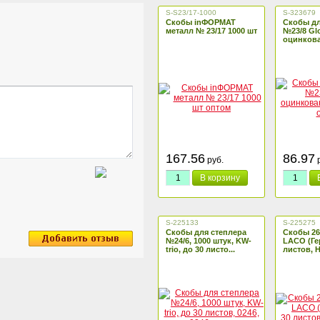
S-S23/17-1000
S-323679
Скобы inФОРМАТ
Скобы дл
металл № 23/17 1000 шт
№23/8 Gl
оцинкова
167.56
86.97
руб.
р
В корзину
S-225133
S-225275
Скобы для степлера
Скобы 26/
№24/6, 1000 штук, KW-
LACO (Ге
trio, до 30 листо...
листов, H