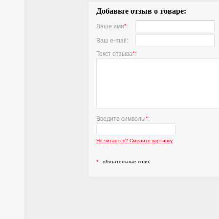
Добавьте отзыв о товаре:
Ваше имя
*
:
Ваш e-mail:
Текст отзыва
*
:
Введите символы
*
:
Не читается? Смените картинку
*
- обязательные поля.