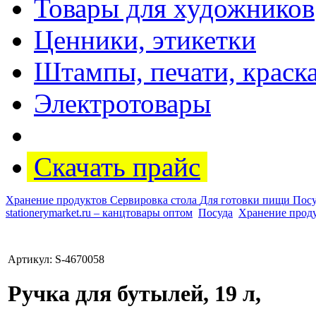
Товары для художников
Ценники, этикетки
Штампы, печати, краск
Электротовары
Скачать прайс
Хранение продуктов
Сервировка стола
Для готовки пищи
Посу
stationerymarket.ru – канцтовары оптом
Посуда
Хранение прод
Артикул: S-4670058
Ручка для бутылей, 19 л,