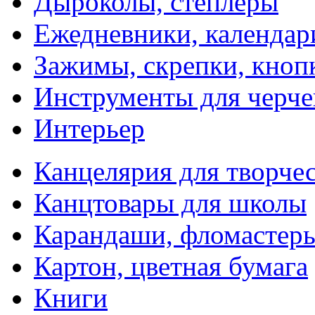
Дыроколы, степлеры
Ежедневники, календар
Зажимы, скрепки, кноп
Инструменты для черче
Интерьер
Канцелярия для творчес
Канцтовары для школы
Карандаши, фломастер
Картон, цветная бумага
Книги