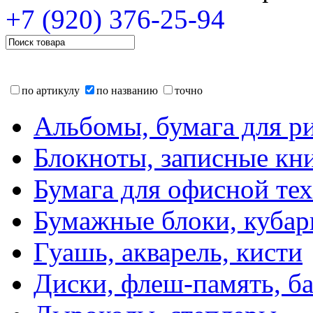
+7 (920)
376-25-94
по артикулу
по названию
точно
Альбомы, бумага для р
Блокноты, записные кн
Бумага для офисной те
Бумажные блоки, кубар
Гуашь, акварель, кисти
Диски, флеш-память, б