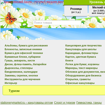
Уровень 
8.30-17.30 пн - пт
Мелкий 
Розница
(от 2.000 
(от 1 р.)
всё поштуч
по артикулу
по названию
точно
Альбомы, бумага для рисования
Канцелярия для творчества
Блокноты, записные книжки
Канцтовары для школы
Бумага для офисной техники
Карандаши, фломастеры
Бумажные блоки, кубарики
Картон, цветная бумага
Гуашь, акварель, кисти
Книги
Диски, флеш-память, батарейки
Лотки для бумаг, корзины
Дыроколы, степлеры
Маркеры, текст-маркеры
Ежедневники, календари
Обложки для документов, ви
Зажимы, скрепки, кнопки
Оборудование для бизнеса
Инструменты для черчения
Открытки, грамоты
Интерьер
Офисные канцтовары
Туризм
stationerymarket.ru – канцтовары оптом
Спорт и туризм
Гимнастика, танцы