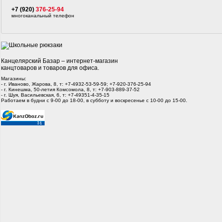
+7 (920)
376-25-94
многоканальный телефон
Канцелярский Базар – интернет-магазин
канцтоваров и товаров для офиса.
Магазины:
- г. Иваново, Жарова, 8, т: +7-4932-53-59-59; +7-920-376-25-94
- г. Кинешма, 50-летия Комсомола, 8, т: +7-903-889-37-52
- г. Шуя, Васильевская, 6, т: +7-49351-4-35-15
Работаем в будни с 9-00 до 18-00, в субботу и воскресенье с 10-00 до 15-00.