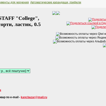
ументы для черчения
Автоматические карандаши, грифели
TAFF "College",
орти, ластик, 0.5
4
ар по e-mail -
kancbazar@mail.ru