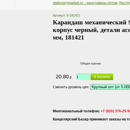
stationerymarket.ru – канцтовары оптом
Инстр
Артикул: S-181421
Карандаш механический S
корпус черный, детали асс
мм, 181421
Общая оценка:
20.80
В корзину
р.
Сменить уровень цен:
Многоканальный телефон:
+7 (920) 376-25-9
Канцелярский Базар принимает заказы на тов