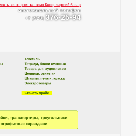
многоканальный телефон
376-25-94
+7 (920)
Текстиль
лы
Тетради, блоки сменные
Товары для художников
Ценники, этикетки
Штампы, печати, краска
Электротовары
Скачать прайс
йки, транспортиры, треугольники
нографитные карандаши