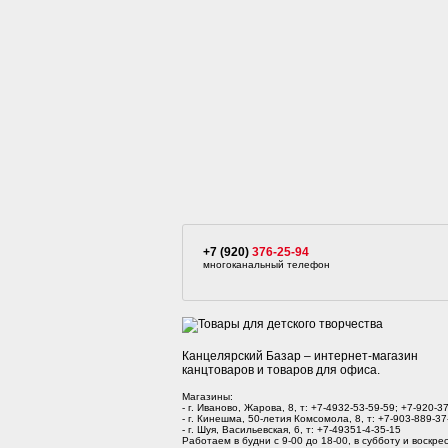
+7 (920)
376-25-94
многоканальный телефон
Канцелярский Базар – интернет-магазин
канцтоваров и товаров для офиса.
Магазины:
- г. Иваново, Жарова, 8, т: +7-4932-53-59-59; +7-920-3
- г. Кинешма, 50-летия Комсомола, 8, т: +7-903-889-37
- г. Шуя, Васильевская, 6, т: +7-49351-4-35-15
Работаем в будни с 9-00 до 18-00, в субботу и воскрес