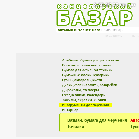
8.30-17.30 пн - пт
по артикулу
по 
Альбомы, бумага для рисования
Блокноты, записные книжки
Бумага для офисной техники
Бумажные блоки, кубарики
Гуашь, акварель, кисти
Диски, флеш-память, батарейки
Дыроколы, степлеры
Ежедневники, календари
Зажимы, скрепки, кнопки
Инструменты для черчения
Интерьер
Ватман, бумага для черчения
Авт
Точилки
Туш