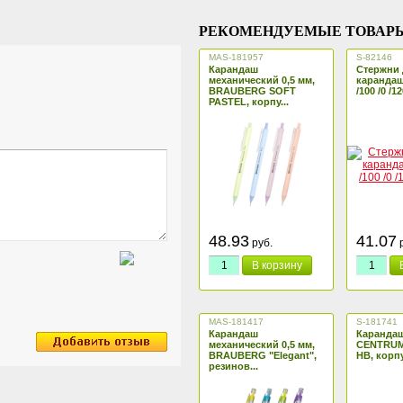
РЕКОМЕНДУЕМЫЕ ТОВАР
MAS-181957
S-82146
Карандаш
Стержни 
механический 0,5 мм,
карандаша
BRAUBERG SOFT
/100 /0 /12
PASTEL, корпу...
48.93
41.07
руб.
р
В корзину
MAS-181417
S-181741
Карандаш
Каранда
механический 0,5 мм,
CENTRUM
BRAUBERG "Elegant",
HB, корпу
резинов...