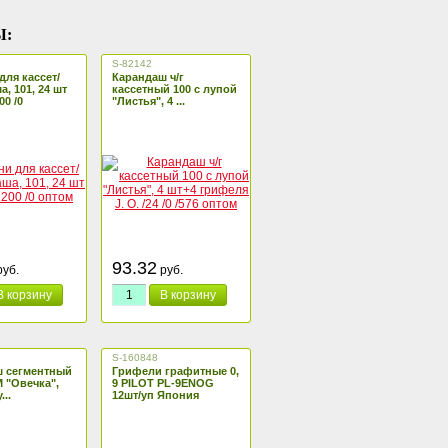
Ы:
S-82142
для кассет/
Карандаш ч/г
, 101, 24 шт
кассетный 100 с лупой
00 /0
"Листья", 4 ...
93.32
уб.
руб.
В корзину
В корзину
S-160848
ш сегментный
Грифели графитные 0,
 "Овечка",
9 PILOT PL-9ENOG
...
12шт/уп Япония