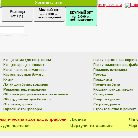
Уровень цен:
Мелкий опт
Розница
Крупный опт
(от 2.000 р.,
(от 1 р.)
(от 5.000 р.,
всё поштучно)
всё поштучно)
названию
точно
Канцелярия для творчества
Папки картонные, короба
Канцтовары для школы
Папки пластиковые, фай
Карандаши, фломастеры
Подарки, сувениры
Картон, цветная бумага
Посуда
Книги
Праздники
Лотки для бумаг, корзины
Предметы быта
Маркеры, текст-маркеры
Рюкзаки, ранцы, мешки
Обложки для документов, визитницы
Скотч, клей
Оборудование для бизнеса
Спорт и туризм
Открытки, грамоты
Стержни, ручки
Офисные канцтовары
Строительство и ремонт
оматические карандаши, грифели
Ластики
Лине
ь для черчения
Циркули, готовальни
Чер