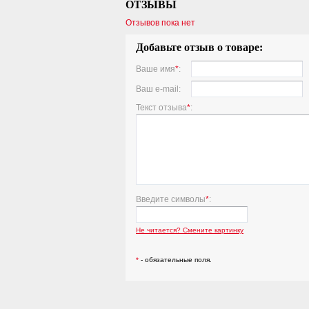
ОТЗЫВЫ
Отзывов пока нет
Добавьте отзыв о товаре:
Ваше имя
*
:
Ваш e-mail:
Текст отзыва
*
:
Введите символы
*
:
Не читается? Смените картинку
*
- обязательные поля.