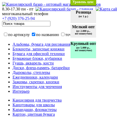
Уровень цен:
8.30-17.30 пн - пт
Розница
многоканальный телефон
(от 1 р.)
+7 (920)
376-25-94
Мелкий опт
(от 2.000 р.,
всё поштучно)
по артикулу
по названию
точно
Крупный опт
Альбомы, бумага для рисования
(от 5.000 р.,
Блокноты, записные книжки
всё поштучно)
Бумага для офисной техники
Бумажные блоки, кубарики
Гуашь, акварель, кисти
Диски, флеш-память, батарейки
Дыроколы, степлеры
Ежедневники, календари
Зажимы, скрепки, кнопки
Инструменты для черчения
Интерьер
Канцелярия для творчества
Канцтовары для школы
Карандаши, фломастеры
Картон, цветная бумага