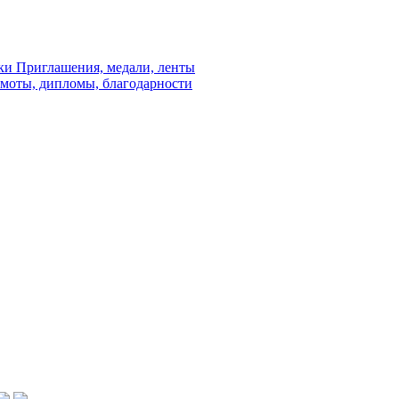
ки
Приглашения, медали, ленты
амоты, дипломы, благодарности