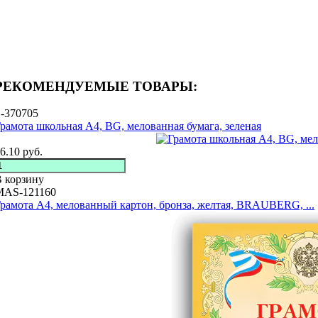
РЕКОМЕНДУЕМЫЕ ТОВАРЫ:
-370705
рамота школьная А4, BG, мелованная бумага, зеленая
6.10
руб.
 корзину
MAS-121160
рамота А4, мелованный картон, бронза, желтая, BRAUBERG, ...