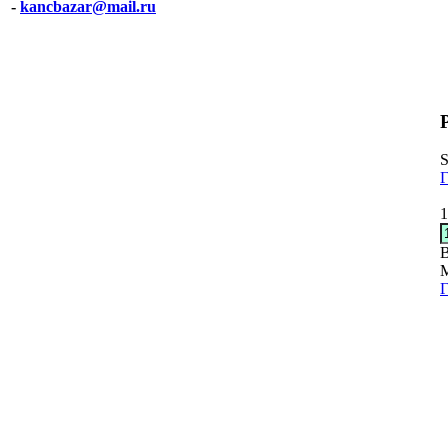
-
kancbazar@mail.ru
S
Г
1
В
Г