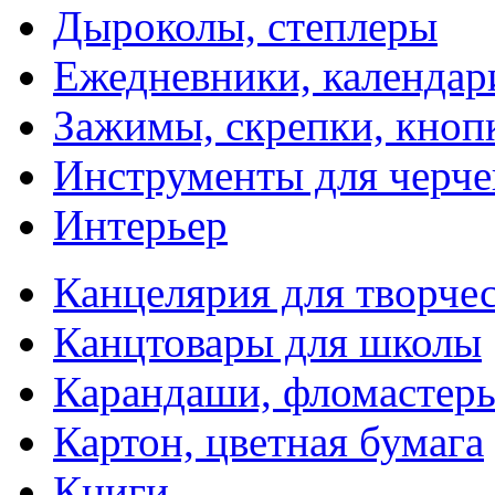
Дыроколы, степлеры
Ежедневники, календар
Зажимы, скрепки, кноп
Инструменты для черче
Интерьер
Канцелярия для творчес
Канцтовары для школы
Карандаши, фломастер
Картон, цветная бумага
Книги