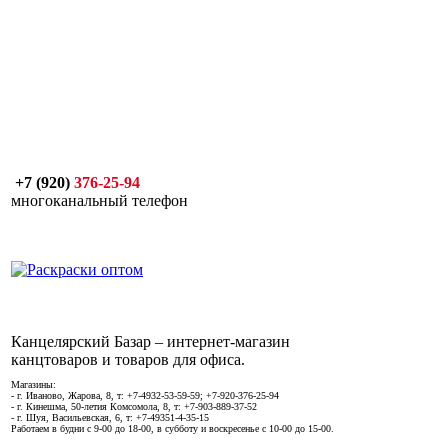
+7 (920)
376-25-94
многоканальный телефон
Канцелярский Базар – интернет-магазин
канцтоваров и товаров для офиса.
Магазины:
- г. Иваново, Жарова, 8, т: +7-4932-53-59-59; +7-920-376-25-94
- г. Кинешма, 50-летия Комсомола, 8, т: +7-903-889-37-52
- г. Шуя, Васильевская, 6, т: +7-49351-4-35-15
Работаем в будни с 9-00 до 18-00, в субботу и воскресенье с 10-00 до 15-00.