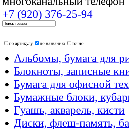
многоканальный телефон
+7 (920)
376-25-94
по артикулу
по названию
точно
Альбомы, бумага для р
Блокноты, записные кн
Бумага для офисной те
Бумажные блоки, кубар
Гуашь, акварель, кисти
Диски, флеш-память, б