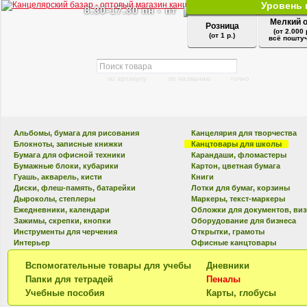
Уровень 
8.30-17.30 пн - пт
Мелкий 
Розница
(от 2.000 
(от 1 р.)
всё поштуч
по артикулу
по названию
точно
Альбомы, бумага для рисования
Канцелярия для творчества
Блокноты, записные книжки
Канцтовары для школы
Бумага для офисной техники
Карандаши, фломастеры
Бумажные блоки, кубарики
Картон, цветная бумага
Гуашь, акварель, кисти
Книги
Диски, флеш-память, батарейки
Лотки для бумаг, корзины
Дыроколы, степлеры
Маркеры, текст-маркеры
Ежедневники, календари
Обложки для документов, ви
Зажимы, скрепки, кнопки
Оборудование для бизнеса
Инструменты для черчения
Открытки, грамоты
Интерьер
Офисные канцтовары
Вспомогательные товары для учебы
Дневники
Папки для тетрадей
Пеналы
Учебные пособия
Карты, глобусы