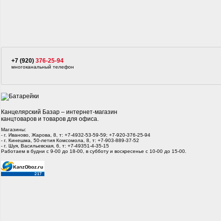
+7 (920)
376-25-94
многоканальный телефон
Канцелярский Базар – интернет-магазин
канцтоваров и товаров для офиса.
Магазины:
- г. Иваново, Жарова, 8, т: +7-4932-53-59-59; +7-920-376-25-94
- г. Кинешма, 50-летия Комсомола, 8, т: +7-903-889-37-52
- г. Шуя, Васильевская, 6, т: +7-49351-4-35-15
Работаем в будни с 9-00 до 18-00, в субботу и воскресенье с 10-00 до 15-00.