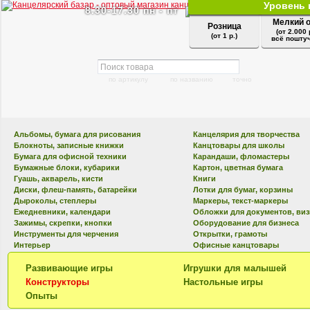
Уровень 
8.30-17.30 пн - пт
Мелкий 
Розница
(от 2.000 
(от 1 р.)
всё поштуч
по артикулу
по названию
точно
Альбомы, бумага для рисования
Канцелярия для творчества
Блокноты, записные книжки
Канцтовары для школы
Бумага для офисной техники
Карандаши, фломастеры
Бумажные блоки, кубарики
Картон, цветная бумага
Гуашь, акварель, кисти
Книги
Диски, флеш-память, батарейки
Лотки для бумаг, корзины
Дыроколы, степлеры
Маркеры, текст-маркеры
Ежедневники, календари
Обложки для документов, ви
Зажимы, скрепки, кнопки
Оборудование для бизнеса
Инструменты для черчения
Открытки, грамоты
Интерьер
Офисные канцтовары
Развивающие игры
Игрушки для малышей
Конструкторы
Настольные игры
Опыты