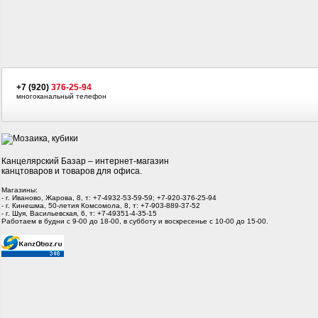
+7 (920)
376-25-94
многоканальный телефон
Канцелярский Базар – интернет-магазин
канцтоваров и товаров для офиса.
Магазины:
- г. Иваново, Жарова, 8, т: +7-4932-53-59-59; +7-920-376-25-94
- г. Кинешма, 50-летия Комсомола, 8, т: +7-903-889-37-52
- г. Шуя, Васильевская, 6, т: +7-49351-4-35-15
Работаем в будни с 9-00 до 18-00, в субботу и воскресенье с 10-00 до 15-00.