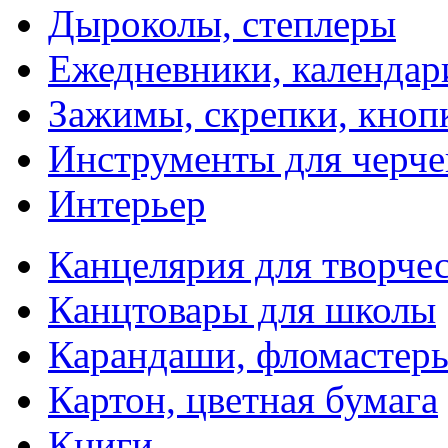
Дыроколы, степлеры
Ежедневники, календар
Зажимы, скрепки, кноп
Инструменты для черче
Интерьер
Канцелярия для творчес
Канцтовары для школы
Карандаши, фломастер
Картон, цветная бумага
Книги