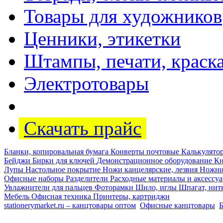
Товары для художников
Ценники, этикетки
Штампы, печати, краск
Электротовары
Скачать прайс
Бланки, копировальная бумага
Конверты почтовые
Калькулят
Бейджи
Бирки для ключей
Демонстрационное оборудование
Кн
Лупы
Настольное покрытие
Ножи канцелярские, лезвия
Ножн
Офисные наборы
Разделители
Расходные материалы и аксессу
Увлажнители для пальцев
Фоторамки
Шило, иглы
Шпагат, нит
Мебель
Офисная техника
Принтеры, картриджи
stationerymarket.ru – канцтовары оптом
Офисные канцтовары