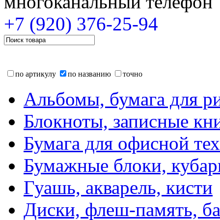
многоканальный телефон
+7 (920)
376-25-94
по артикулу
по названию
точно
Альбомы, бумага для р
Блокноты, записные кн
Бумага для офисной те
Бумажные блоки, кубар
Гуашь, акварель, кисти
Диски, флеш-память, б