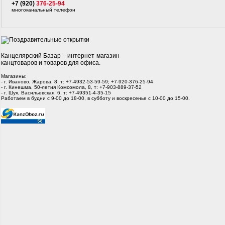
+7 (920)
376-25-94
многоканальный телефон
Канцелярский Базар – интернет-магазин
канцтоваров и товаров для офиса.
Магазины:
- г. Иваново, Жарова, 8, т: +7-4932-53-59-59; +7-920-376-25-94
- г. Кинешма, 50-летия Комсомола, 8, т: +7-903-889-37-52
- г. Шуя, Васильевская, 6, т: +7-49351-4-35-15
Работаем в будни с 9-00 до 18-00, в субботу и воскресенье с 10-00 до 15-00.