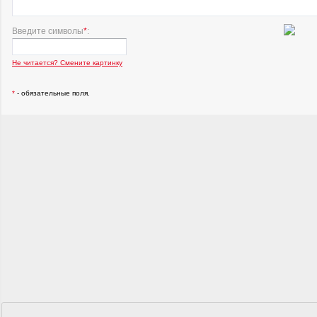
Введите символы
*
:
Не читается? Смените картинку
*
- обязательные поля.