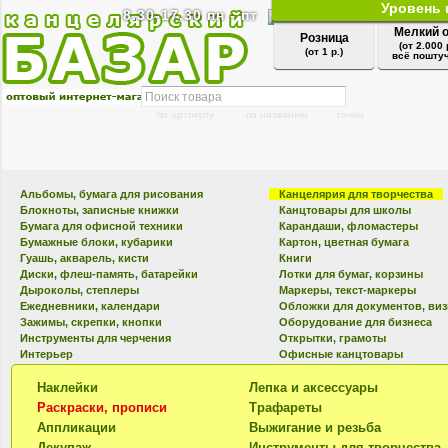
Уровень 
8.30-17.30 пн - пт
Мелкий 
Розница
(от 2.000 
(от 1 р.)
всё поштуч
по артикулу
по названию
точно
Альбомы, бумага для рисования
Канцелярия для творчества
Блокноты, записные книжки
Канцтовары для школы
Бумага для офисной техники
Карандаши, фломастеры
Бумажные блоки, кубарики
Картон, цветная бумага
Гуашь, акварель, кисти
Книги
Диски, флеш-память, батарейки
Лотки для бумаг, корзины
Дыроколы, степлеры
Маркеры, текст-маркеры
Ежедневники, календари
Обложки для документов, ви
Зажимы, скрепки, кнопки
Оборудование для бизнеса
Инструменты для черчения
Открытки, грамоты
Интерьер
Офисные канцтовары
Наклейки
Лепка и аксессуары
Раскраски, прописи
Трафареты
Аппликации
Выжигание и резьба
Декупаж
Инструменты для творчества