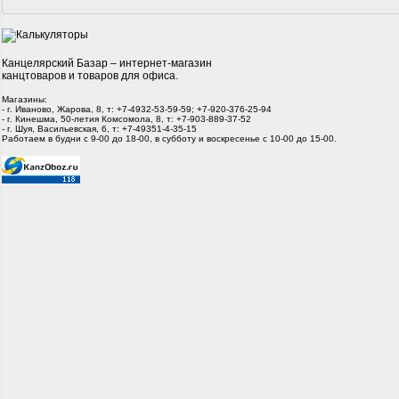
Канцелярский Базар – интернет-магазин
канцтоваров и товаров для офиса.
Магазины:
- г. Иваново, Жарова, 8, т: +7-4932-53-59-59; +7-920-376-25-94
- г. Кинешма, 50-летия Комсомола, 8, т: +7-903-889-37-52
- г. Шуя, Васильевская, 6, т: +7-49351-4-35-15
Работаем в будни с 9-00 до 18-00, в субботу и воскресенье с 10-00 до 15-00.