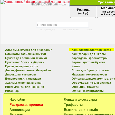
Уровень 
8.30-17.30 пн - пт
Мелкий 
Розница
(от 2.000 
(от 1 р.)
всё поштуч
по артикулу
по названию
точно
Альбомы, бумага для рисования
Канцелярия для творчества
Блокноты, записные книжки
Канцтовары для школы
Бумага для офисной техники
Карандаши, фломастеры
Бумажные блоки, кубарики
Картон, цветная бумага
Гуашь, акварель, кисти
Книги
Диски, флеш-память, батарейки
Лотки для бумаг, корзины
Дыроколы, степлеры
Маркеры, текст-маркеры
Ежедневники, календари
Обложки для документов, ви
Зажимы, скрепки, кнопки
Оборудование для бизнеса
Инструменты для черчения
Открытки, грамоты
Интерьер
Офисные канцтовары
Наклейки
Лепка и аксессуары
Раскраски, прописи
Трафареты
Аппликации
Выжигание и резьба
Декупаж
Инструменты для творчества