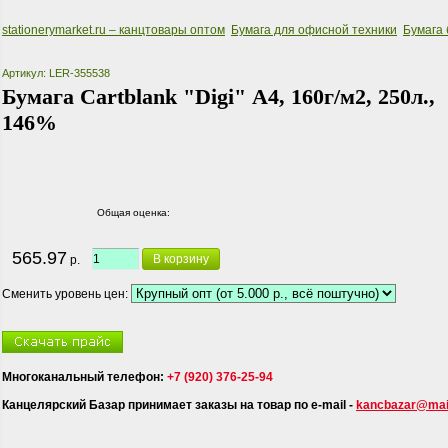
stationerymarket.ru – канцтовары оптом
Бумага для офисной техники
Бумага
Артикул: LER-355538
Бумага Cartblank "Digi" А4, 160г/м2, 250л.,
146%
Общая оценка:
565.97
В корзину
р.
Сменить уровень цен:
Многоканальный телефон:
+7 (920) 376-25-94
Канцелярский Базар принимает заказы на товар по e-mail -
kancbazar@mail