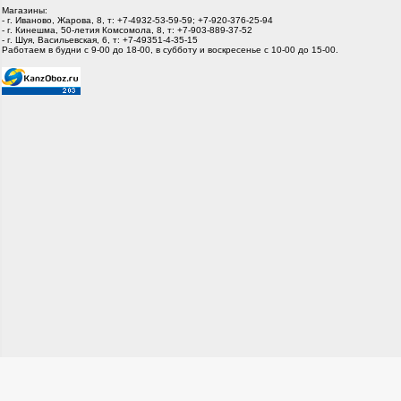
Магазины:
- г. Иваново, Жарова, 8, т: +7-4932-53-59-59; +7-920-376-25-94
- г. Кинешма, 50-летия Комсомола, 8, т: +7-903-889-37-52
- г. Шуя, Васильевская, 6, т: +7-49351-4-35-15
Работаем в будни с 9-00 до 18-00, в субботу и воскресенье с 10-00 до 15-00.