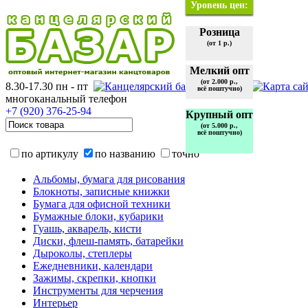
Уровень цен:
Розница
(от 1 р.)
Мелкий опт
(от 2.000 р.,
8.30-17.30 пн - пт
всё поштучно)
многоканальный телефон
+7 (920)
376-25-94
Крупный опт
(от 5.000 р.,
всё поштучно)
по артикулу
по названию
точно
Альбомы, бумага для рисования
Блокноты, записные книжки
Бумага для офисной техники
Бумажные блоки, кубарики
Гуашь, акварель, кисти
Диски, флеш-память, батарейки
Дыроколы, степлеры
Ежедневники, календари
Зажимы, скрепки, кнопки
Инструменты для черчения
Интерьер