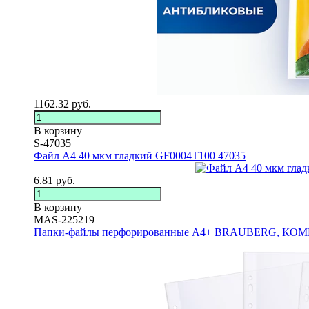
1162.32
руб.
В корзину
S-47035
Файл А4 40 мкм гладкий GF0004T100 47035
6.81
руб.
В корзину
MAS-225219
Папки-файлы перфорированные А4+ BRAUBERG, КОМПЛ