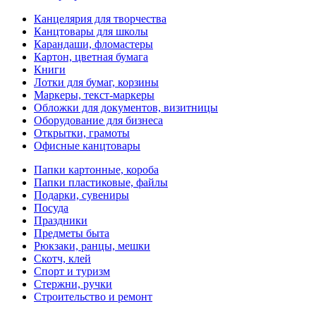
Канцелярия для творчества
Канцтовары для школы
Карандаши, фломастеры
Картон, цветная бумага
Книги
Лотки для бумаг, корзины
Маркеры, текст-маркеры
Обложки для документов, визитницы
Оборудование для бизнеса
Открытки, грамоты
Офисные канцтовары
Папки картонные, короба
Папки пластиковые, файлы
Подарки, сувениры
Посуда
Праздники
Предметы быта
Рюкзаки, ранцы, мешки
Скотч, клей
Спорт и туризм
Стержни, ручки
Строительство и ремонт