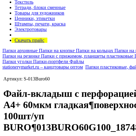
Текстиль
Тетради, блоки сменные
Товары для художников
Ценники, этикетки
Штампы, печати, краска
Электротовары
Скачать прайс
Папки архивные
Папки на кнопке
Папки на кольцах
Папки на
Папки на резинке
Папки с прижимом, планшеты пластиковые
Папки уголки
Папки-портфели
Файлы
stationerymarket.ru – канцтовары оптом
Папки пластиковые, фа
Артикул: S-013Buro60
Файл-вкладыш с перфорацие
А4+ 60мкм гладкая¶поверхно
100шт/уп
BURO¶013BURO60G100_1874