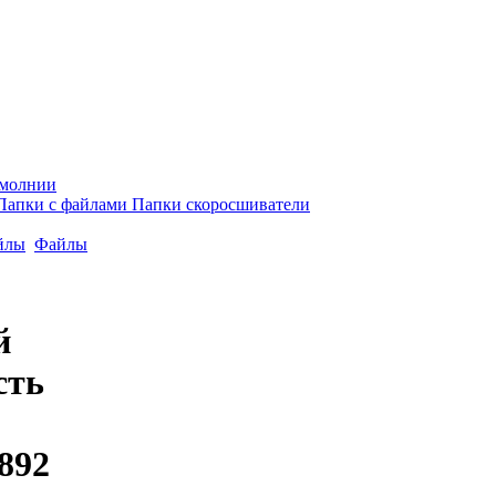
 молнии
Папки с файлами
Папки скоросшиватели
йлы
Файлы
й
сть
892