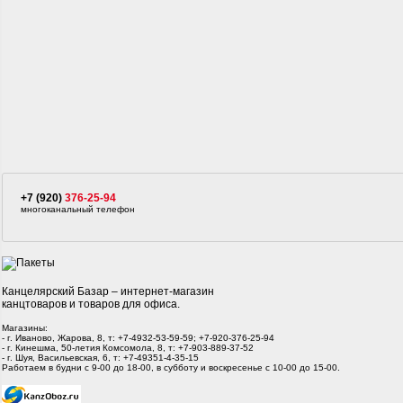
+7 (920)
376-25-94
многоканальный телефон
Канцелярский Базар – интернет-магазин
канцтоваров и товаров для офиса.
Магазины:
- г. Иваново, Жарова, 8, т: +7-4932-53-59-59; +7-920-376-25-94
- г. Кинешма, 50-летия Комсомола, 8, т: +7-903-889-37-52
- г. Шуя, Васильевская, 6, т: +7-49351-4-35-15
Работаем в будни с 9-00 до 18-00, в субботу и воскресенье с 10-00 до 15-00.