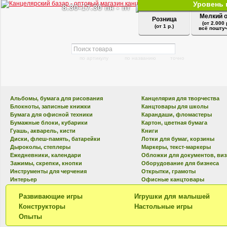
Уровень 
8.30-17.30 пн - пт
Мелкий 
Розница
(от 2.000 
(от 1 р.)
всё поштуч
по артикулу
по названию
точно
Альбомы, бумага для рисования
Канцелярия для творчества
Блокноты, записные книжки
Канцтовары для школы
Бумага для офисной техники
Карандаши, фломастеры
Бумажные блоки, кубарики
Картон, цветная бумага
Гуашь, акварель, кисти
Книги
Диски, флеш-память, батарейки
Лотки для бумаг, корзины
Дыроколы, степлеры
Маркеры, текст-маркеры
Ежедневники, календари
Обложки для документов, ви
Зажимы, скрепки, кнопки
Оборудование для бизнеса
Инструменты для черчения
Открытки, грамоты
Интерьер
Офисные канцтовары
Развивающие игры
Игрушки для малышей
Конструкторы
Настольные игры
Опыты